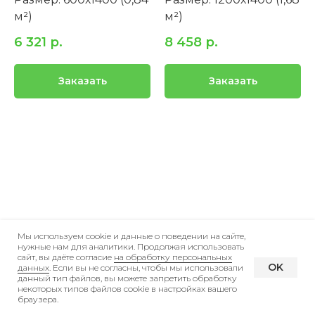
м²)
м²)
6 321
р.
8 458
р.
Заказать
Заказать
Мы используем cookie и данные о поведении на сайте,
нужные нам для аналитики. Продолжая использовать
Трехстворчатое
Балконный блок
сайт, вы даёте согласие
на обработку персональных
OK
данных
. Если вы не согласны, чтобы мы использовали
окно
данный тип файлов, вы можете запретить обработку
Размер: 1200х2200
некоторых типов файлов cookie в настройках вашего
Размер: 1600х1400
(2,64 м²)
браузера.
(2,24 м²)