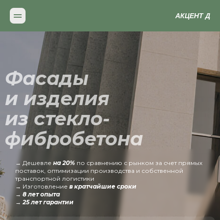
АКЦЕНТ Д
Фасады
и изделия
из стекло-
фибробетона
→ Дешевле
на 20%
по сравнению с рынком за счет прямых
поставок, оптимизации производства и собственной
транспортной логистики
→ Изготовление
в кратчайшие сроки
→
8 лет опыта
→
25 лет гарантии