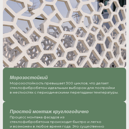
Морозостойкий
Морозостойкость превышает 300 циклов, что делает
стеклофибробетон идеальным выбором для постройки
в местностях с периодическими перепадами температуры.
Простой монтаж круглогодично
Процесс монтажа фасадов из
стеклофибробетона происходит быстро и легко
и возможен в любое время года. Это существенно