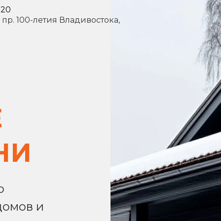
-20
, пр. 100-летия Владивостока,
Е
НИ
о
домов и