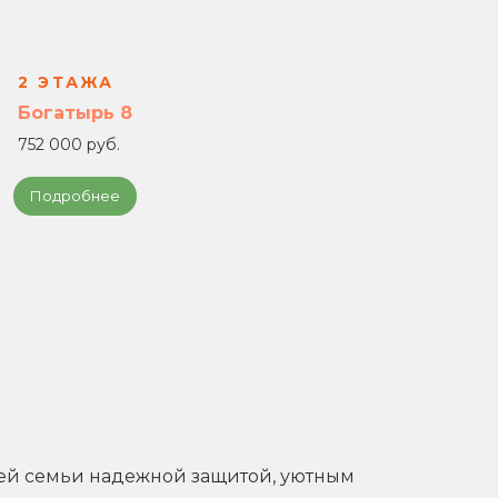
2 ЭТАЖА
2 
Богатырь 8
Бог
752 000 руб.
817 
Подробнее
По
ашей семьи надежной защитой, уютным