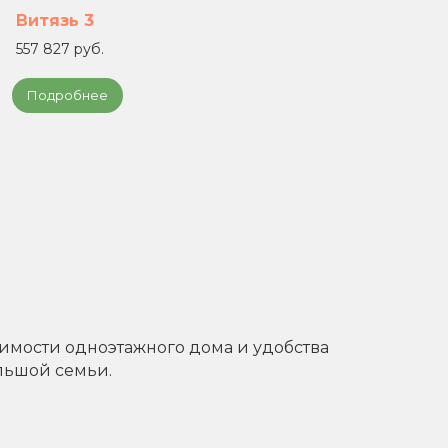
Витязь 3
Вит
557 827 руб.
680 
Подробнее
По
имости одноэтажного дома и удобства
льшой семьи.