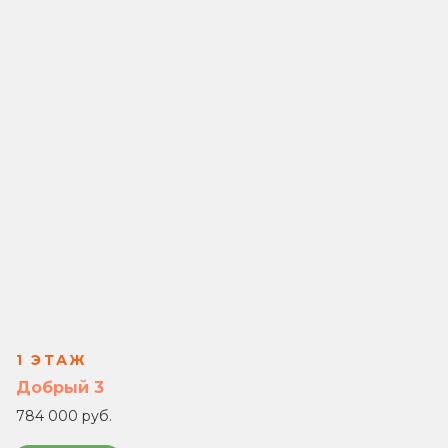
1 ЭТАЖ
1 
Добрый 3
Доб
784 000 руб.
702 