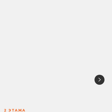
2 ЭТАЖА
2 