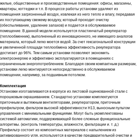
жилые, общественные и производственные помещения: офисы, магазины,
квартиры, коттеджи и т.п. В процессе работы установки удаляют из
помещения загрязненный воздух, извлекая из него тепло и влагу, передавая
их поступающему свежему воздуху, который проходит очистку
(обеспыливание, удаление запахов) и подается в обслуживаемое
помещение. В данной модели используется пластинчатый рекуператор
(теплообменник), выполненный из инновационного, не имеющего аналогов
материала, который легко моется водой. За счет гексагональной конструкции
и увеличенной площади теплообмена эффективность рекуператора
достигает до 96%. Тем самым установки позволяют экономить
электроэнергию и эффективно эксплуатируются в помещениях с
ограниченным энергопотреблением. Благодаря своим компактным размерам,
установки легко монтируются непосредственно в обслуживаемом
помещении, например, за подшивным потолком.
Комплектация
Установки изготавливаются в корпусе из листовой оцинкованной стали с
порошковым окрашиванием. Стандартно установки комплектуются
приточным и вытяжным вентиляторами, рекуператором, приточным
префильтром, фильтром высокой эффективности H13, выносным пультом
управления с минимальными функциями. Могут быть укомплектованы
системой автоматики, поддерживающей более сложные функциональные
алгоритмы. (контроль температуры, влажности, фильтрации и. т. д.)
Префильтр состоит из композитных материалов с напылением из
активированного угля, используется в качестве предварительной очистки и